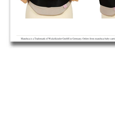
Manduca is a Trademark of Wickelkinder GmbH in Germany. Orders from manduca-baby-carrier.eu